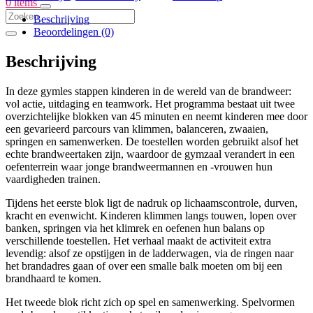
0 items
Brandweer
aantal
Beschrijving
Beoordelingen (0)
Beschrijving
In deze gymles stappen kinderen in de wereld van de brandweer:
vol actie, uitdaging en teamwork. Het programma bestaat uit twee
overzichtelijke blokken van 45 minuten en neemt kinderen mee door
een gevarieerd parcours van klimmen, balanceren, zwaaien,
springen en samenwerken. De toestellen worden gebruikt alsof het
echte brandweertaken zijn, waardoor de gymzaal verandert in een
oefenterrein waar jonge brandweermannen en -vrouwen hun
vaardigheden trainen.
Tijdens het eerste blok ligt de nadruk op lichaamscontrole, durven,
kracht en evenwicht. Kinderen klimmen langs touwen, lopen over
banken, springen via het klimrek en oefenen hun balans op
verschillende toestellen. Het verhaal maakt de activiteit extra
levendig: alsof ze opstijgen in de ladderwagen, via de ringen naar
het brandadres gaan of over een smalle balk moeten om bij een
brandhaard te komen.
Het tweede blok richt zich op spel en samenwerking. Spelvormen