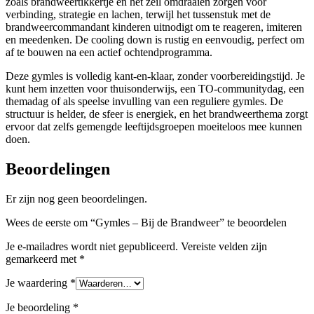
zoals brandweertikkertje en het zeil omdraaien zorgen voor
verbinding, strategie en lachen, terwijl het tussenstuk met de
brandweercommandant kinderen uitnodigt om te reageren, imiteren
en meedenken. De cooling down is rustig en eenvoudig, perfect om
af te bouwen na een actief ochtendprogramma.
Deze gymles is volledig kant-en-klaar, zonder voorbereidingstijd. Je
kunt hem inzetten voor thuisonderwijs, een TO-communitydag, een
themadag of als speelse invulling van een reguliere gymles. De
structuur is helder, de sfeer is energiek, en het brandweerthema zorgt
ervoor dat zelfs gemengde leeftijdsgroepen moeiteloos mee kunnen
doen.
Beoordelingen
Er zijn nog geen beoordelingen.
Wees de eerste om “Gymles – Bij de Brandweer” te beoordelen
Je e-mailadres wordt niet gepubliceerd.
Vereiste velden zijn
gemarkeerd met
*
Je waardering
*
Je beoordeling
*