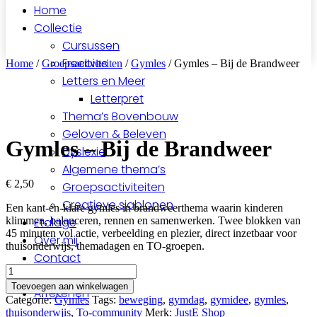
Home
Collectie
Cursussen
Freebies
Home
/
Groepsactiviteiten
/
Gymles
/ Gymles – Bij de Brandweer
Letters en Meer
Letterpret
Thema’s Bovenbouw
Geloven & Beleven
Gymles – Bij de Brandweer
Dyslexie
Algemene thema’s
€
2,50
Groepsactiviteiten
Creatieve sjablonen
Een kant-en-klare gymles in brandweerthema waarin kinderen
klimmen, balanceren, rennen en samenwerken. Twee blokken van
Etalage
45 minuten vol actie, verbeelding en plezier, direct inzetbaar voor
Over mij
thuisonderwijs, themadagen en TO-groepen.
Contact
Gymles
Mijn account
-
Toevoegen aan winkelwagen
Afrekenen
Bij
Categorie:
Gymles
Tags:
beweging
,
gymdag
,
gymidee
,
gymles
,
de
thuisonderwjis
,
To-community
Merk:
JustE Shop