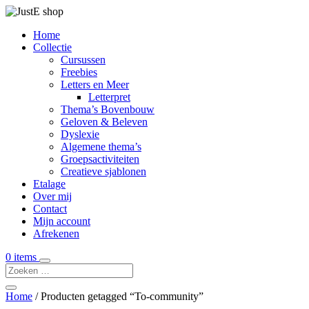
Home
Collectie
Cursussen
Freebies
Letters en Meer
Letterpret
Thema’s Bovenbouw
Geloven & Beleven
Dyslexie
Algemene thema’s
Groepsactiviteiten
Creatieve sjablonen
Etalage
Over mij
Contact
Mijn account
Afrekenen
0 items
Home
/ Producten getagged “To-community”